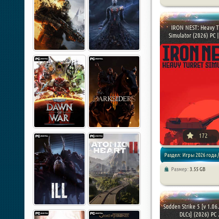
игры / Игры 2026 года /
Приключения / Экшены / 
IRON NEST: Heavy T
Simulator (2026) PC | 
172
Раздел: Игры 2026 года /
Размер:
3.55 GB
Симуляторы
Sudden Strike 5 [v 1.06
DLCs] (2026) PC .