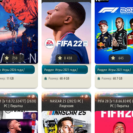
750
8 450
645
: Игры 2026 года /
Раздел: Игры 2021 года /
Раздел: Игры 2021 года /
змер:
11 GB
Размер:
60.4 GB
Размер:
60.7 GB
ные игры /
Спортивные игры /
Гоночные игры / Спортивн
чения
Симуляторы
игры / Симуляторы
1 [v 1.0.72.32477] (2020)
NASCAR 25 (2025) PC |
FIFA 20 [v 1.0.66.8249] 
PC | Пиратка
Лицензия
PC | Пиратка