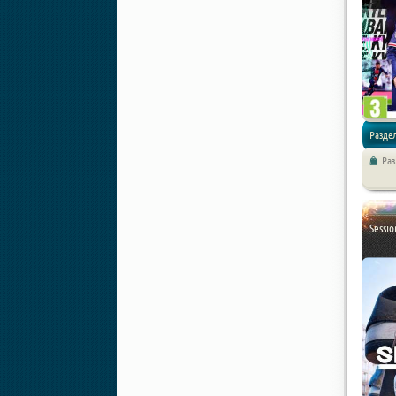
Раздел
Ра
Спортив
Симуля
Sessio