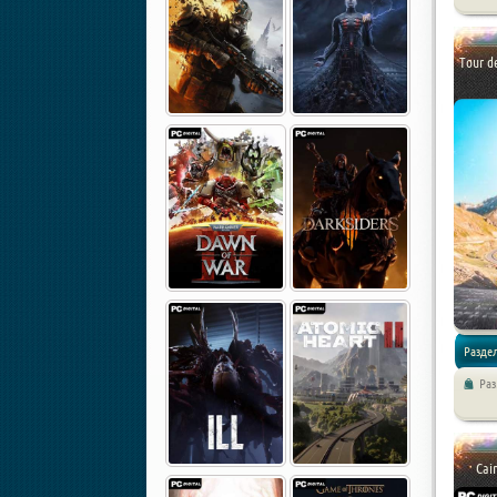
Спортив
Симуля
Tour d
Раздел
Ра
Гоночны
игры / 
Cai