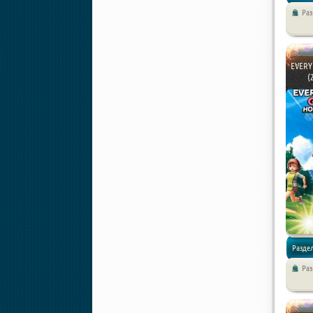
Ра
Спортив
Симуля
EVERY
(
Раздел
Ра
Спорти