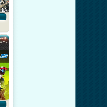
ые
s 25 -
.