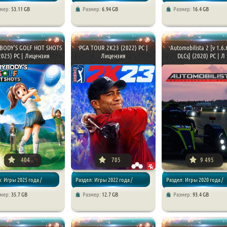
змер:
53.11 GB
Размер:
6.94 GB
Размер:
16.4 GB
ные игры /
Гоночные игры / Спортивные
Гоночные игры / Спортивн
торы
игры
игры / Симуляторы
BODY'S GOLF HOT SHOTS
PGA TOUR 2K23 (2022) PC |
Automobilista 2 [v 1.6.
2025) PC | Лицензия
Лицензия
DLCs] (2020) PC | Л .
404
705
9 495
: Игры 2025 года /
Раздел: Игры 2022 года /
Раздел: Игры 2020 года /
змер:
35.7 GB
Размер:
12.7 GB
Размер:
93.4 GB
вные игры
Спортивные игры /
Гоночные игры / Спортивн