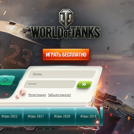
Регистрация
Забыли пароль?
Игры 2022
Игры 2021
Игры 2020
Игры 2019