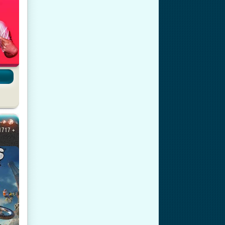
31717 +