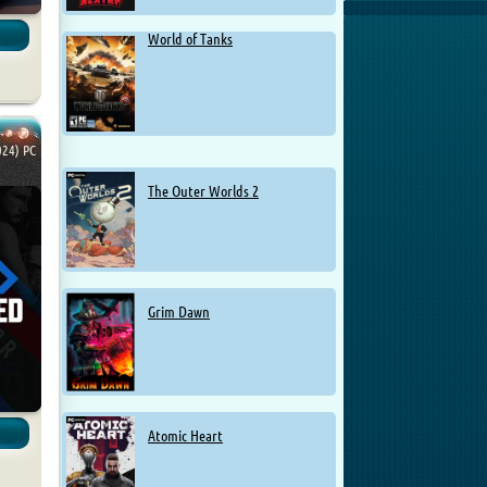
World of Tanks
ые
024) PC
The Outer Worlds 2
Grim Dawn
Atomic Heart