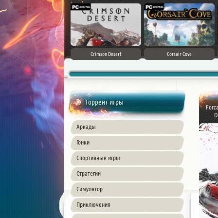
Sudden Strike 5
Crimson Desert
Corsair Cove
Торрент игры
Forza
D
Аркады
Гонки
Спортивные игры
Стратегии
Симулятор
Приключения