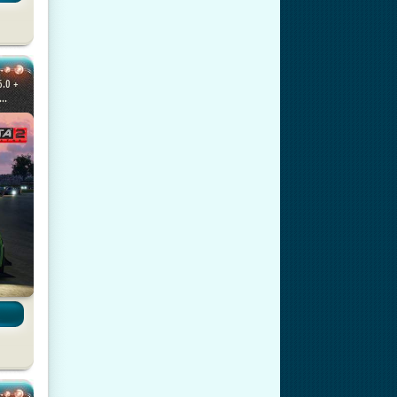
ые
6.0 +
..
ые