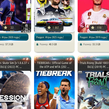
22
1 007
110
887
149
: Игры 2020 года /
Раздел: Игры 2025 года /
Раздел: Игры 2019 года /
змер:
57.3 GB
Размер:
40.5 GB
Размер:
55.5 GB
ные игры /
Гоночные игры / Спортивные
Спортивные игры /
торы
игры / Симуляторы
Симуляторы
n: Skate Sim [v 1.0.6.37 +
TIEBREAK+: Official Game of
Trials Rising [Build 108
DLCs] (2022) PC ...
the ATP and WTA (202 ...
DLCs] (2019) PC ...