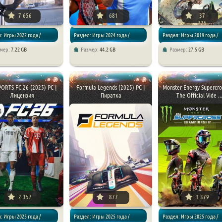
7 656
681
37
725
: Игры 2022 года /
Раздел: Игры 2024 года /
Раздел: Игры 2019 года /
змер:
7.22 GB
Размер:
44.2 GB
Размер:
27.5 GB
ные игры /
Спортивные игры /
Гоночные игры / Спортивн
торы
Симуляторы
игры
PORTS FC 26 (2025) PC |
Formula Legends (2025) PC |
Monster Energy Supercros
Лицензия
Пиратка
The Official Vide ..
2 357
877
1 379
: Игры 2025 года /
Раздел: Игры 2025 года /
Раздел: Игры 2025 года /