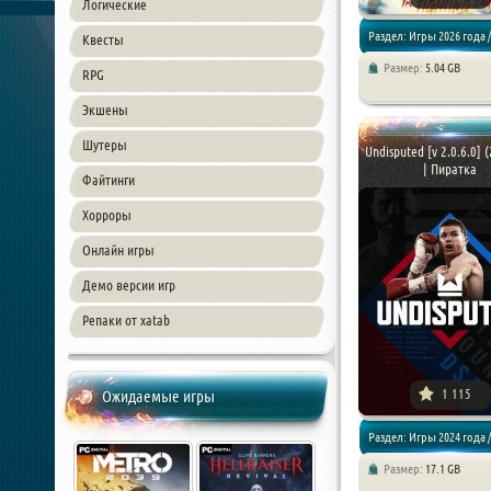
Логические
Раздел: Игры 2026 года /
Квесты
Размер:
5.04 GB
RPG
Драки / Экшены
Экшены
Шутеры
Undisputed [v 2.0.6.0] 
| Пиратка
Файтинги
Хорроры
Онлайн игры
Демо версии игр
Репаки от xatab
1 115
Ожидаемые игры
Раздел: Игры 2024 года /
Размер:
17.1 GB