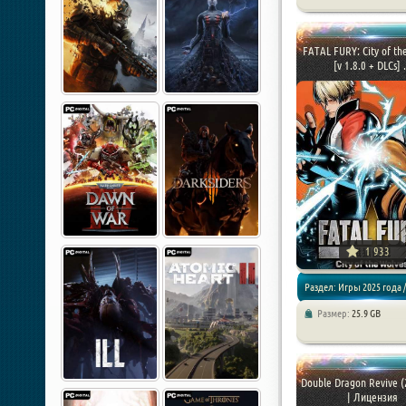
Драки / Спортивные игры
Симуляторы
FATAL FURY: City of th
[v 1.8.0 + DLCs] .
1 933
Раздел: Игры 2025 года /
Размер:
25.9 GB
Драки / Аркады
Double Dragon Revive (
| Лицензия