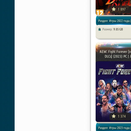
1 897
Раздел: Игры 2022 года /
Размер:
9.05 GB
Драки / Аркады
AEW: Fight Forever [v
DLCs] (2023) PC | Л
1 374
Раздел: Игры 2023 года /