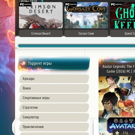
Игры 2019
ke 5
Crimson Desert
Corsair Cove
Quest C
Торрент игры
Avatar Legends: The F
Game (2026) PC | Ли
Аркады
Гонки
Спортивные игры
Стратегии
Симулятор
Приключения
376