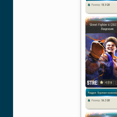
Размер:
18.3 GB
Драки / Спортивные игры
Аркады / Экшены
Street Fighter 6 (202
Лицензия
4 016
Раздел: Горячие новинки
Размер:
56.2 GB
Игры 2023 года / Драки / 