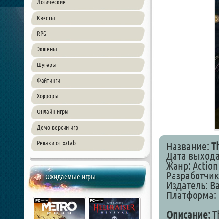
Логические
Квесты
RPG
Экшены
Шутеры
Файтинги
Хорроры
Онлайн игры
Демо версии игр
Репаки от xatab
Название:
T
Дата выхода
Жанр: Action
Разработчик:
Ожидаемые игры
Издатель: B
Платформа: 
Описание:
Th