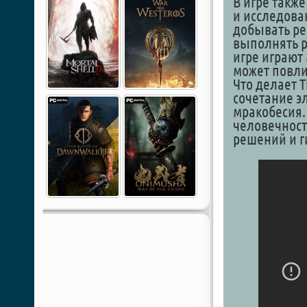
В игре такж
и исследова
добывать ре
выполнять р
игре играют
может повлия
Что делает T
сочетание э
мракобесия.
человечност
решений и г