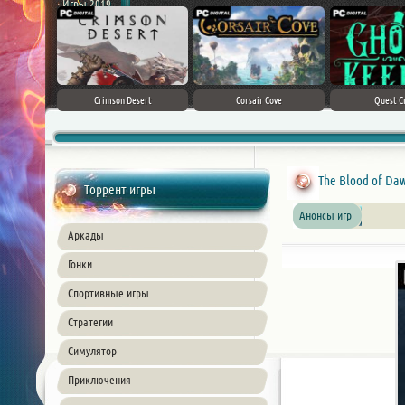
Игры 2019
ke 5
Crimson Desert
Corsair Cove
Quest C
The Blood of Da
Торрент игры
Анонсы игр
Аркады
Гонки
Спортивные игры
Стратегии
Симулятор
Приключения