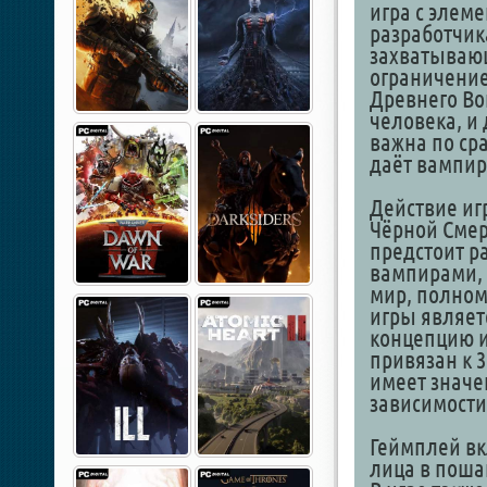
игра с элем
разработчика
захватывающ
ограничение
Древнего Во
человека, и
важна по ср
даёт вампир
Действие игр
Чёрной Смерт
предстоит р
вампирами, 
мир, полном
игры являет
концепцию и
привязан к 
имеет значен
зависимости
Геймплей вк
лица в поша