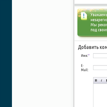
Уважаемы
незареги
Мы реко
под свои
Добавить ко
Имя:
*
E-
Mail: