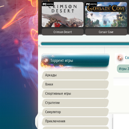
Sudden Strike 5
Crimson Desert
Corsair Cove
Co
Торрент игры
Игры 2
Аркады
Гонки
Спортивные игры
Стратегии
Симулятор
Приключения