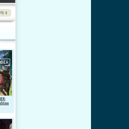
0
ER:
dition