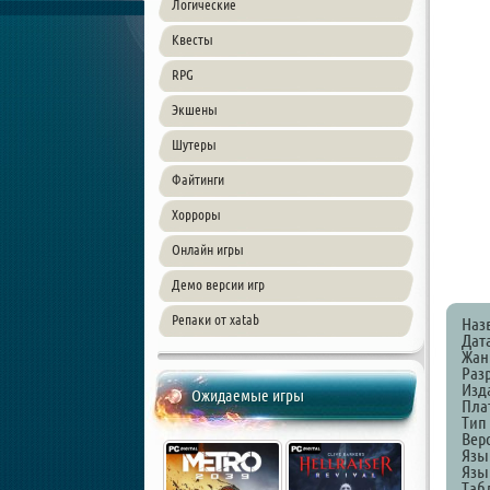
Логические
Квесты
RPG
Экшены
Шутеры
Файтинги
Хорроры
Онлайн игры
Демо версии игр
Репаки от xatab
Наз
Дат
Жанр
Разр
Изда
Ожидаемые игры
Пла
Тип
Верс
Язы
Язы
Таб