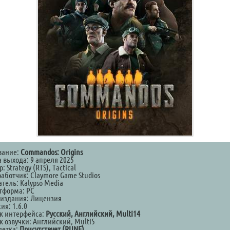
вание:
Commandos: Origins
а выхода: 9 апреля 2025
: Strategy (RTS), Tactical
аботчик: Claymore Game Studios
тель: Kalypso Media
тформа: PC
 издания: Лицензия
ия: 1.6.0
к интерфейса:
Русский, Английский, Multi14
к озвучки: Английский, Multi5
летка:
Присутствует (RUNE)