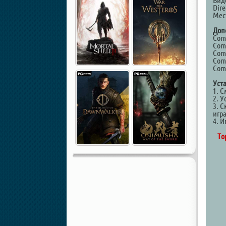
Виде
Dire
Мест
Доп
Comm
Comm
Comm
Comm
Comm
Уст
1. 
2. У
3. С
игр
4. И
То