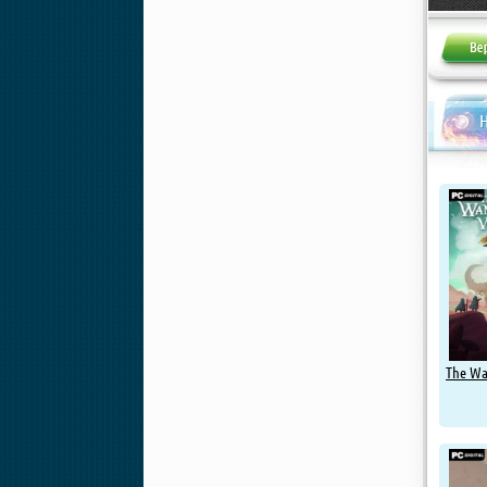
Н
The Wa