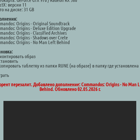
окарта: GeForce GTX 970 / Radeon RX 580
ctX: версии 11
о на диске: 31 GB
олнения:
andos: Origins - Original Soundtrack
andos: Origins - Deluxe Edition Upgrade
andos: Origins - Classified Archives
andos: Origins - Shadows over Crete
andos: Origins - No Man Left Behind
ановка:
Смонтировать образ
становить
копировать таблетку из папки RUNE (на образе) в папку где установлена
а
грать
ррент перезалит. Добавлено дополнение: Commandos: Origins - No Man L
Behind. Обновлено 02.05.2026 г.