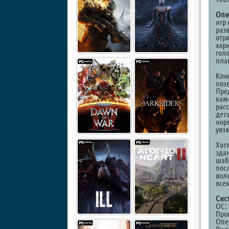
Опи
игр
раз
отр
хар
гол
пла
Клю
поз
Пре
кам
рас
дет
нор
уяз
Хот
зда
шаб
пос
вол
все
Сис
ОС: 
Проц
Опе