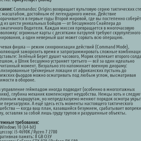
сание:
Commandos: Origins возвращает культовую серию тактических сте
 с масштабом, достойным её легендарного имени. Действие
ворачивается в первые годы Второй мировой, где вы постепенно соберё
яд из шести уникальных бойцов — от бесшумного Снайпера до
изматичного Водителя. Каждая миссия превращается в многочасовую
оволомку: огромные карты с десятками патрулей требуют скрупулёзного
нирования, а один неверный шаг может сорвать всю операцию.
чевая фишка — режим синхронизации действий (Command Mode),
воляющий заморозить время и запрограммировать сложные комбинаци
дставьте: Зелёный Берет душит часового, Моряк отвлекает второго солд
ешком, а Шпик бесшумно устраняет третьего — всё за один идеально
считанный момент. Визуально это напоминает военную диораму:
ализированные трёхмерные локации от африканских пустынь до
вежских фьордов можно осматривать под любым углом, высматривая
вимости в обороне.
я управление геймпадом иногда подводит (особенно в многоэтажных
ниях), глубина механик компенсирует неудобства. Немцы хоть и следую
лонным маршрутам, но непредсказуемо меняют порядок осмотра укры
ле перезагрузки. А ещё здесь есть моменты настоящего тактического
шебства — когда ваш план, казавшийся безумием, срабатывает вопреки
му, оставляя за собой лишь груду трупов и разрушенные объекты.
темные требования:
Windows 10 (64-bit)
ессор: i5-4690K / Ryzen 7 2700
ративная память: 8 GB ОЗУ