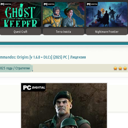
Quest Craft
Terra Invicta
Nightmare Frontier
mmandos: Origins [v 1.6.0 + DLCs] (2025) PC | Лицензия
025 года / Стратегии