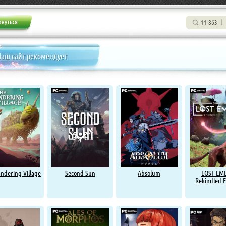
11 863
аш сайт рекомендует
ndering Village
Second Sun
Absolum
LOST EMB
Rekindled E