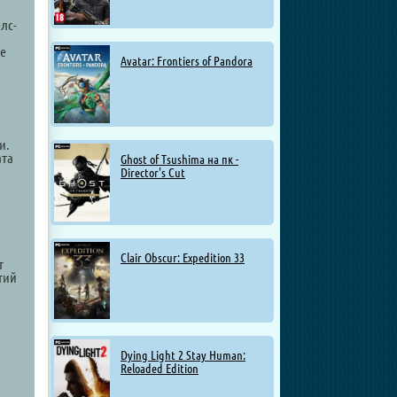
лс-
те
Avatar: Frontiers of Pandora
и.
ата
Ghost of Tsushima на пк -
Director's Cut
Clair Obscur: Expedition 33
т
тий
Dying Light 2 Stay Human:
Reloaded Edition