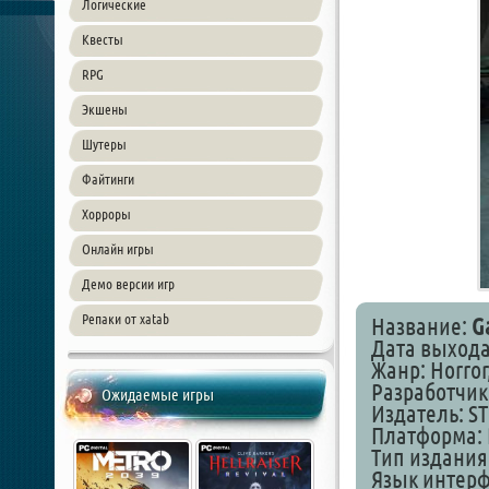
Логические
Квесты
RPG
Экшены
Шутеры
Файтинги
Хорроры
Онлайн игры
Демо версии игр
Репаки от xatab
Название:
G
Дата выхода
Жанр: Horror
Разработчик
Ожидаемые игры
Издатель: S
Платформа: 
Тип издания
Язык интер