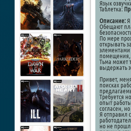
Язык озвучки
Таблетка:
Пр
Описание:
Я
Обещают пла
безопасност
По мере про
открывать з
элементами 
помещения, 
Тьма может 
выдержать э
Привет, меня
поисках раб
предлагаемы
Требуется н
опыт работы
согласен, н
Я отправил с
работодател
но не прошло