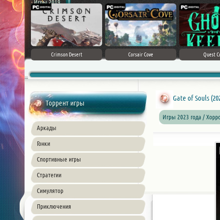
Игры 2019
ke 5
Crimson Desert
Corsair Cove
Quest C
Gate of Souls (20
Торрент игры
Игры 2023 года / Хорр
Аркады
Гонки
Спортивные игры
Стратегии
Симулятор
Приключения