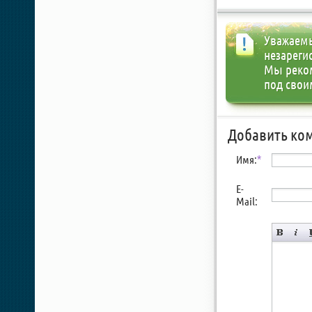
Уважаемы
незареги
Мы реко
под свои
Добавить ко
Имя:
*
E-
Mail: