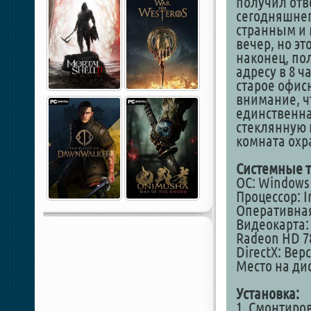
получил отве
сегодняшнег
странным и 
вечер, но эт
наконец, по
адресу в 8 ч
старое офис
внимание, ч
единственна
стеклянную 
комната охр
Системные т
ОС: Windows 8
Процессор: I
Оперативная
Видеокарта: 
Radeon HD 7
DirectX: Верс
Место на дис
Установка:
1. Смонтиро