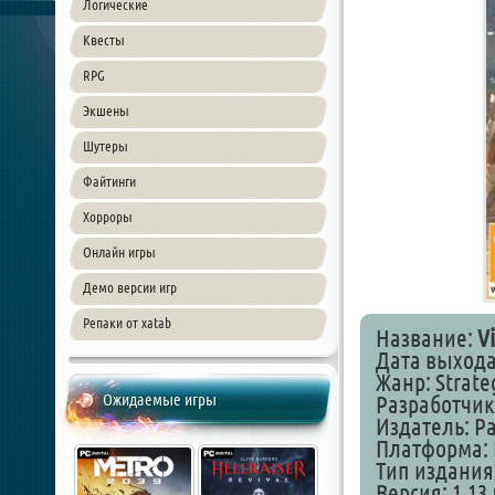
Логические
Квесты
RPG
Экшены
Шутеры
Файтинги
Хорроры
Онлайн игры
Демо версии игр
Репаки от xatab
Название:
Vi
Дата выхода:
Жанр: Strateg
Ожидаемые игры
Разработчик
Издатель: Pa
Платформа: 
Тип издания
Версия: 1.13.