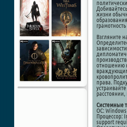
политически
Добивайтесь
жизни обыч
образования
грамотность
Взгляните на
Определитес
зависимости
дипломатиче
производств
отношению к
враждующим
кровопролит
права. Подк
устраивайте
расстоянии,
Системные т
ОС: Windows 1
Процессор: I
support requ