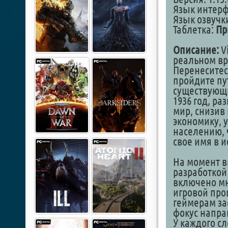
Язык интер
Язык озвучки
Таблетка:
Пр
Описание:
Vi
реальном в
Перенеситес
пройдите пу
существующи
1936 год, р
мир, снизив
экономику, 
населению, 
свое имя в и
На момент в
разработкой 
включено мн
игровой про
геймерам за
фокус напра
У каждого с