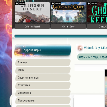
Игры 2019
ke 5
Crimson Desert
Corsair Cove
Quest C
Victoria 3 [v 1.13
Торрент игры
Игры 2022 года / Стра
Аркады
Гонки
Спортивные игры
Стратегии
Симулятор
Приключения