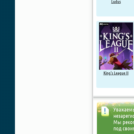
Ludus
King's League II
Уважаемы
незареги
Мы реко
под свои