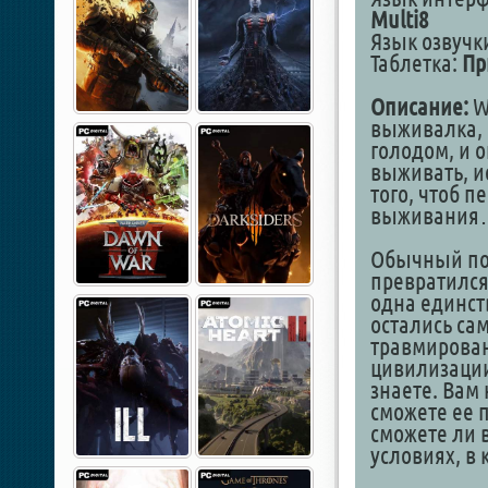
Multi8
Язык озвучк
Таблетка:
Пр
Описание:
Wi
выживалка, 
голодом, и 
выживать, и
того, чтоб п
выживани
Обычный пох
превратился
одна единст
остались сам
травмирован
цивилизации 
знаете. Вам
сможете ее п
сможете ли 
условиях, в