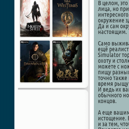
В целом, эт
лица, но при
интересного.
окружение з
Да и сам ок
настоящим.
Само выжива
ещё реалист
Simulator то
охоту и сто
можете с но
пищу разным
точно также 
время рыщут
И ведь их ва
обычного нож
концов.
А еще вашим
истощение. 
и за тем, чт