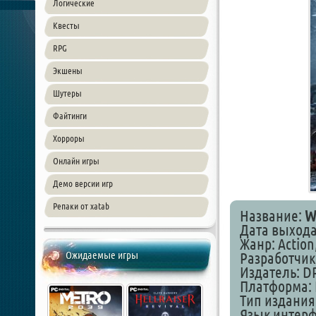
Логические
Квесты
RPG
Экшены
Шутеры
Файтинги
Хорроры
Онлайн игры
Демо версии игр
Репаки от xatab
Название:
W
Дата выхода:
Жанр: Action,
Ожидаемые игры
Разработчик
Издатель: D
Платформа: 
Тип издания
Язык интер