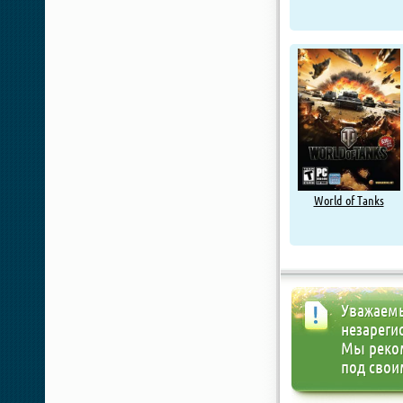
World of Tanks
Уважаемы
незареги
Мы реко
под свои