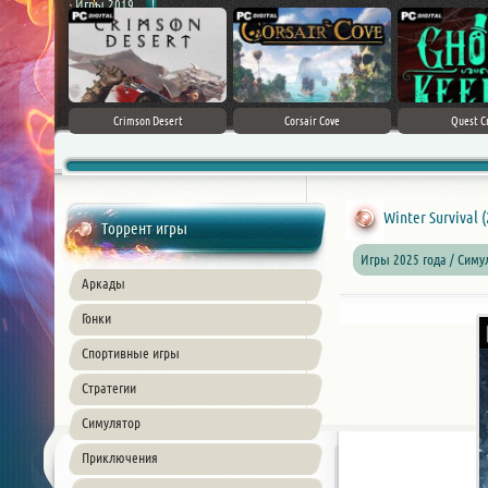
Игры 2019
ke 5
Crimson Desert
Corsair Cove
Quest C
Winter Survival 
Торрент игры
Игры 2025 года / Сим
Аркады
Гонки
Спортивные игры
Стратегии
Симулятор
Приключения