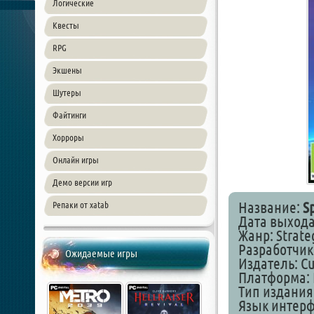
Логические
Квесты
RPG
Экшены
Шутеры
Файтинги
Хорроры
Онлайн игры
Демо версии игр
Название:
S
Репаки от xatab
Дата выхода:
Жанр: Strateg
Разработчик
Ожидаемые игры
Издатель: Cu
Платформа: 
Тип издания
Язык интер