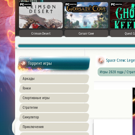
Игры 2019
ke 5
Crimson Desert
Corsair Cove
Quest C
Space Crew: Lege
Торрент игры
Игры 2020 года / Стра
Аркады
Гонки
Спортивные игры
Стратегии
Симулятор
Приключения