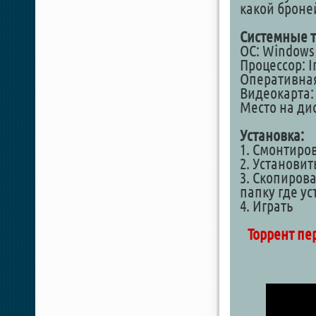
какой броней
Системные т
ОС: Windows 7
Процессор: In
Оперативная
Видеокарта: 
Место на дис
Установка:
1. Смонтиро
2. Установит
3. Скопирова
папку где у
4. Играть
Торрент пе