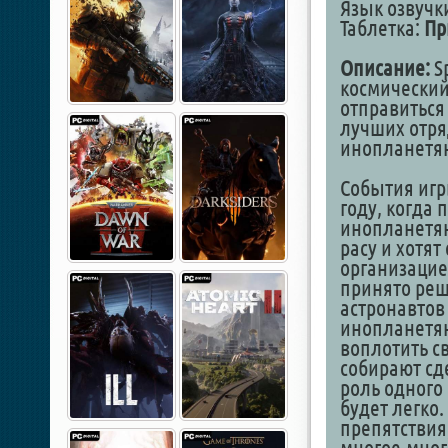
Язык озвучки
Таблетка:
Пр
Описание:
S
космический
отправиться
лучших отря
инопланет
События игр
году, когда 
инопланетян
расу и хотят
организаци
принято реш
астронавтов
инопланетян
воплотить с
собирают сде
роль одного 
будет легко
препятствия