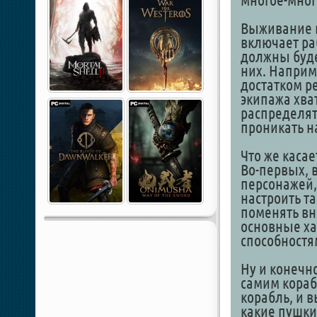
многое-мног
Выживание в
включает ра
должны буде
них. Наприм
достатком ре
экипажа хват
распределять
проникать н
Что же касае
Во-первых, 
персонажей,
настроить та
поменять вн
основные ха
способностя
Ну и конечно
самим кораб
корабль, и в
какие пушки