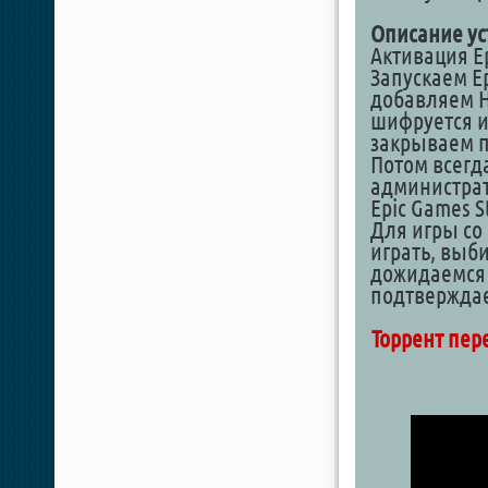
Описание ус
Активация Ep
Запускаем Ep
добавляем H
шифруется иг
закрываем п
Потом всегда
администрат
Epic Games S
Для игры со
играть, выб
дожидаемся 
подтверждае
Торрент пер