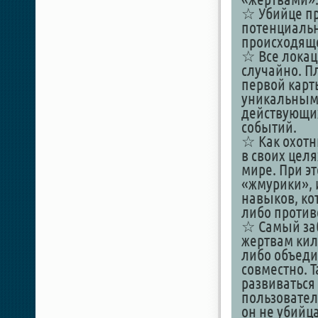
☆ Убийце пре
потенциальн
происходящег
☆ Все локац
случайно. П
первой карт
уникальными
действующих
событий.
☆ Как охотн
в своих цел
мире. При эт
«жмурики», 
навыков, ко
либо против
☆ Самый заб
жертвам кил
либо объеди
совместно. Т
развиваться
пользователь
он не убийц