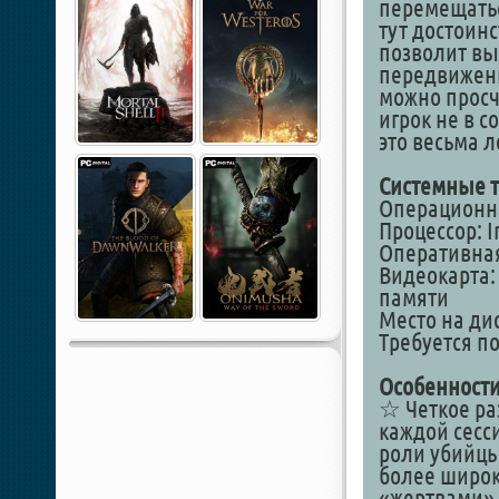
перемещатьс
тут достоинс
позволит вы
передвижени
можно просч
игрок не в с
это весьма 
Системные т
Операционная
Процессор: I
Оперативная
Видеокарта: 
памяти
Место на дис
Требуется п
Особенности
☆ Четкое ра
каждой сесс
роли убийцы
более широк
«жертвами»