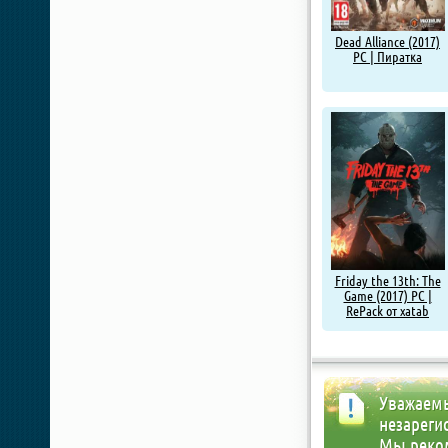
Dead Alliance (2017)
PC | Пиратка
Friday the 13th: The
Game (2017) PC |
RePack от xatab
Уважаемы
незареги
Мы реко