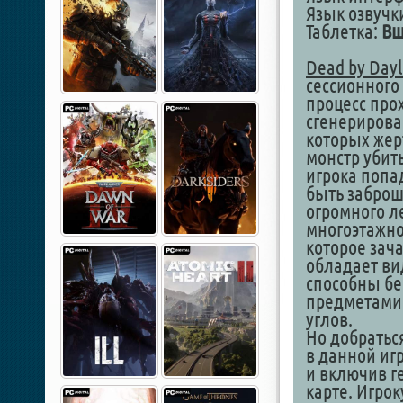
Язык озвучк
Таблетка:
Вш
Dead by Dayl
сессионного
процесс про
сгенерирова
которых жер
монстр убить
игрока попа
быть заброш
огромного л
многоэтажно
которое зач
обладает вид
способны бе
предметами 
углов.
Но добратьс
в данной иг
и включив г
карте. Игро