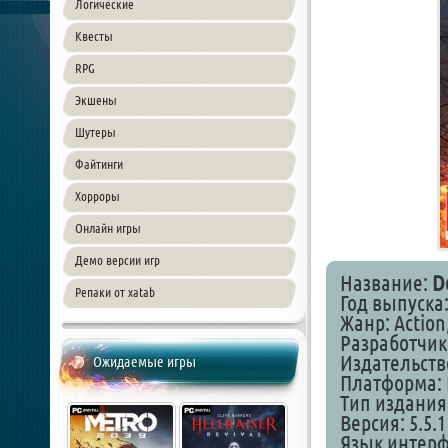
Логические
Квесты
RPG
Экшены
Шутеры
Файтинги
Хорроры
Онлайн игры
Демо версии игр
Название:
D
Репаки от xatab
Год выпуска:
Жанр: Action,
Разработчик:
Издательство
Ожидаемые игры
Платформа: 
Тип издания
Версия: 5.5.1
Язык интер