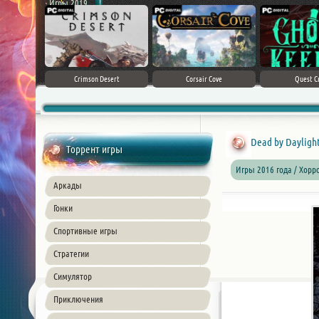
Игры 2019
ke 5
Crimson Desert
Corsair Cove
Quest C
Dead by Daylight:
Торрент игры
Игры 2016 года / Хорр
Аркады
Гонки
Спортивные игры
Стратегии
Симулятор
Приключения