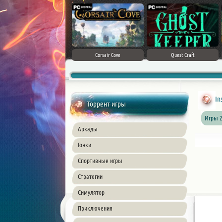
Crimson Desert
Corsair Cove
Quest Craft
In
Торрент игры
Игры 2
Аркады
Гонки
Спортивные игры
Стратегии
Симулятор
Приключения