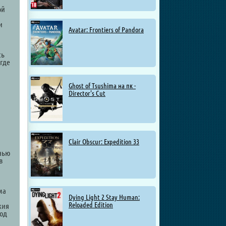
ой
и
Avatar: Frontiers of Pandora
сь
 где
Ghost of Tsushima на пк -
Director's Cut
Clair Obscur: Expedition 33
знью
в
ма
Dying Light 2 Stay Human:
Reloaded Edition
жия
ход