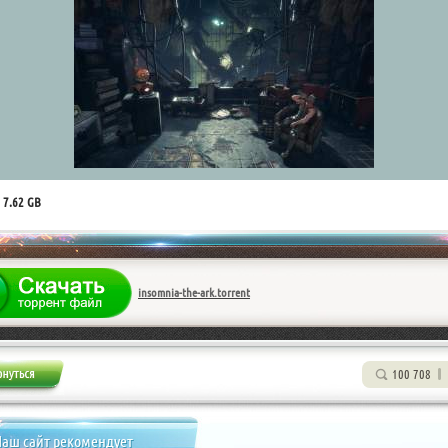
 7.62 GB
insomnia-the-ark.torrent
100 708
аш сайт рекомендует