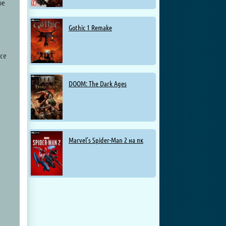
ое
Gothic 1 Remake
се
DOOM: The Dark Ages
Marvel’s Spider-Man 2 на пк