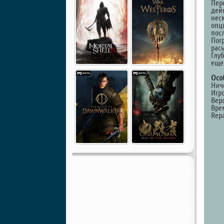
Пер
дей
нес
опц
пос
Пог
рас
Глу
еще
Осо
Нич
Игр
Верс
Вре
Repa