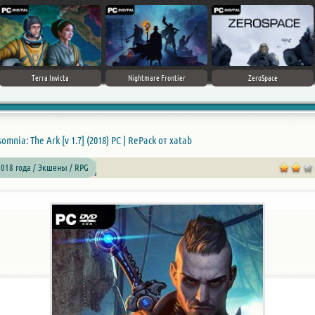
Terra Invicta
Nightmare Frontier
ZeroSpace
somnia: The Ark [v 1.7] (2018) PC | RePack от xatab
018 года / Экшены / RPG