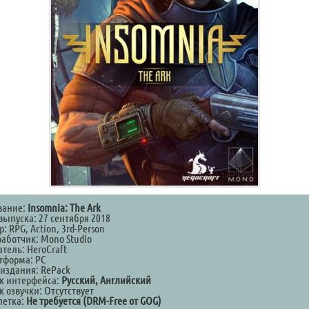
вание:
Insomnia: The Ark
выпуска: 27 сентября 2018
: RPG, Action, 3rd-Person
работчик: Mono Studio
тель: HeroCraft
тформа: PC
 издания: RePack
к интерфейса:
Русский, Английский
 озвучки: Отсутствует
летка:
Не требуется (DRM-Free от GOG)