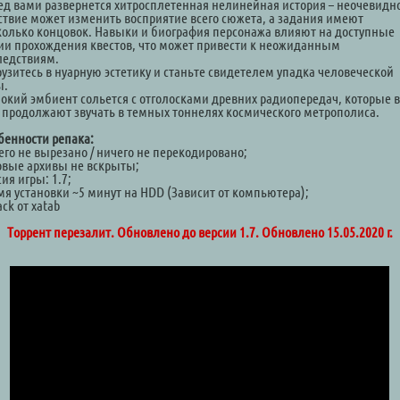
ед вами развернется хитросплетенная нелинейная история – неочевидн
ствие может изменить восприятие всего сюжета, а задания имеют
колько концовок. Навыки и биография персонажа влияют на доступные
ии прохождения квестов, что может привести к неожиданным
ледствиям.
рузитесь в нуарную эстетику и станьте свидетелем упадка человеческой
ы.
бокий эмбиент сольется с отголосками древних радиопередач, которые в
 продолжают звучать в темных тоннелях космического метрополиса.
бенности репака:
его не вырезано / ничего не перекодировано;
овые архивы не вскрыты;
ия игры: 1.7;
мя установки ~5 минут на HDD (Зависит от компьютера);
ck от xatab
Торрент перезалит. Обновлено до версии 1.7. Обновлено 15.05.2020 г.