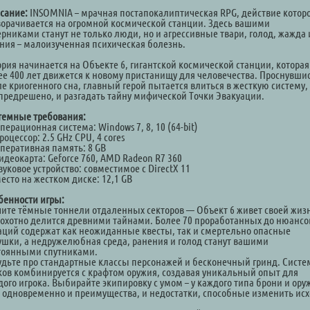
сание:
INSOMNIA – мрачная постапокалиптическая RPG, действие котор
ворачивается на огромной космической станции. Здесь вашими
ерниками станут не только люди, но и агрессивные твари, голод, жажда 
ния – малоизученная психическая болезнь.
ория начинается на Объекте 6, гигантской космической станции, которая
ее 400 лет движется к новому пристанищу для человечества. Проснувши
е криогенного сна, главный герой пытается влиться в жесткую систему,
 предрешено, и разгадать тайну мифической Точки Эвакуации.
темные требования:
ерационная система: Windows 7, 8, 10 (64-bit)
оцессор: 2.5 GHz CPU, 4 cores
перативная память: 8 GB
идеокарта: Geforce 760, AMD Radeon R7 360
уковое устройство: совместимое с DirectX 11
есто на жестком диске: 12,1 GB
бенности игры:
чите тёмные тоннели отдаленных секторов — Объект 6 живет своей жи
еохотно делится древними тайнами. Более 70 проработанных до нюансо
аций содержат как неожиданные квесты, так и смертельно опасные
ушки, а недружелюбная среда, ранения и голод станут вашими
тоянными спутниками.
удьте про стандартные классы персонажей и бесконечный гринд. Систе
ков комбинируется с крафтом оружия, создавая уникальный опыт для
дого игрока. Выбирайте экипировку с умом – у каждого типа брони и ору
ь одновременно и преимущества, и недостатки, способные изменить ис