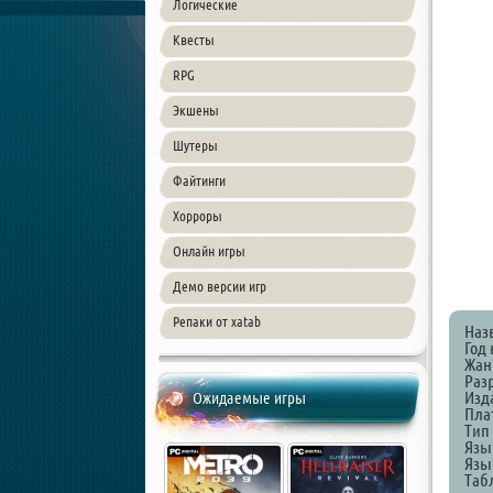
Логические
Квесты
RPG
Экшены
Шутеры
Файтинги
Хорроры
Онлайн игры
Демо версии игр
Репаки от xatab
Наз
Год 
Жанр
Раз
Изда
Ожидаемые игры
Пла
Тип
Язы
Язык
Таб