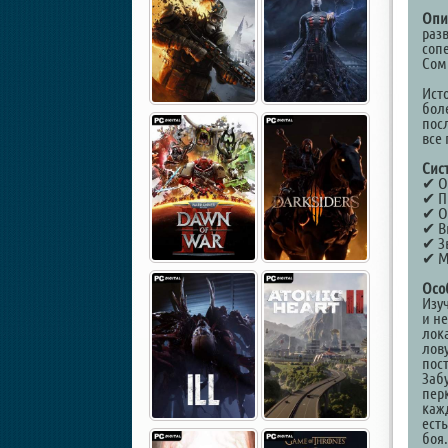
Опи
раз
соп
Сом
Ист
бол
посл
все
Сис
✔ Оп
✔ Пр
✔ О
✔ В
✔ Зв
✔ М
Осо
Изу
и н
лок
лов
пос
Заб
пер
каж
ест
боя.