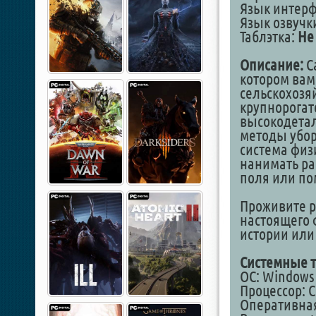
Язык интер
Язык озвучки
Таблэтка:
Не
Описание:
Ca
котором вам
сельскохозя
крупнорогато
высокодетал
методы убор
система физ
нанимать ра
поля или по
Проживите р
настоящего
истории или
Системные т
ОС: Windows 7
Процессор: C
Оперативная