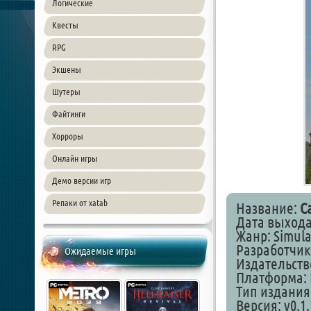
Логические
Квесты
RPG
Экшены
Шутеры
Файтинги
Хорроры
Онлайн игры
Демо версии игр
Репаки от xatab
Название:
C
Дата выхода
Жанр: Simula
Разработчик:
Ожидаемые игры
Издательство
Платформа: 
Тип издания
Версия: v0.1.