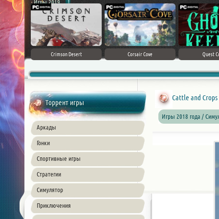
Игры 2019
ke 5
Crimson Desert
Corsair Cove
Quest C
Cattle and Crops [
Торрент игры
Игры 2018 года / Сим
Аркады
Гонки
Спортивные игры
Стратегии
Симулятор
Приключения