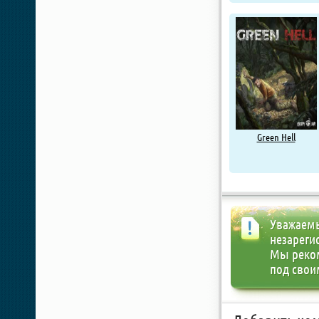
Green Hell
Уважаемы
незареги
Мы реко
под свои