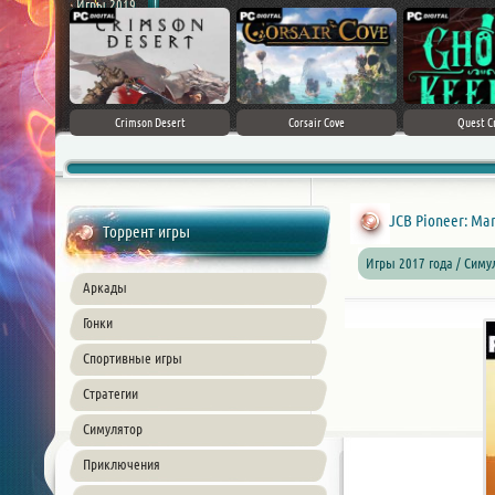
Игры 2019
ke 5
Crimson Desert
Corsair Cove
Quest C
JCB Pioneer: Mars
Торрент игры
Игры 2017 года / Симу
Аркады
Гонки
Спортивные игры
Стратегии
Симулятор
Приключения