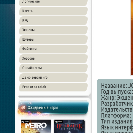
Логические
Квесты
RPG
Экшены
Шутеры
Файтинги
Хорроры
Онлайн игры
Демо версии игр
Название:
J
Репаки от xatab
Год выпуска:
Жанр: Экшен
Разработчик
Ожидаемые игры
Издательств
Платформа: 
Тип издания
Язык интер