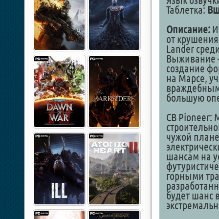
Язык озвучк
Таблетка:
Вш
Описание:
Иг
от крушения
Lander сред
Выживание –
создание фо
на Марсе, у
враждебным
большую оп
CB Pioneer:
строительно
чужой плане
электрическ
шансам на у
футуристич
горными тра
разработанн
будет шанс 
экстремальн