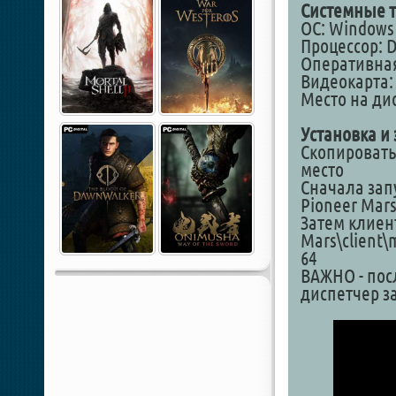
Системные т
ОС: Windows 7
Процессор: D
Оперативная
Видеокарта: 
Место на дис
Установка и 
Скопировать
место
Сначала запу
Pioneer Mars
Затем клиент
Mars\client\
64
ВАЖНО - пос
диспетчер з