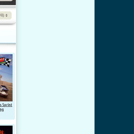
0
s Sprint
ing