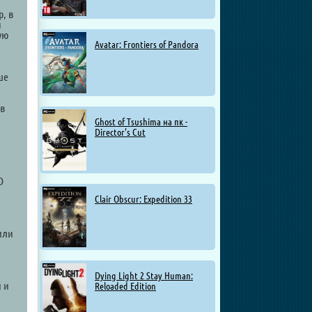
, в
ы
ую
Avatar: Frontiers of Pandora
ше
 в
Ghost of Tsushima на пк -
Director's Cut
D
Clair Obscur: Expedition 33
или
Dying Light 2 Stay Human:
 и
Reloaded Edition