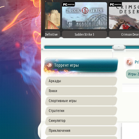
Stronghold Crusader: Definitive
Sudden Strike 5
Edition
Pr
Торрент игры
Игры 2
Аркады
Гонки
Спортивные игры
Стратегии
Симулятор
Приключения