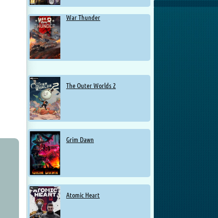
War Thunder
The Outer Worlds 2
Grim Dawn
Atomic Heart