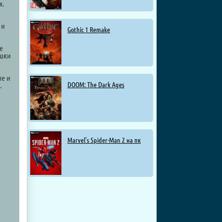
х.
 и
Gothic 1 Remake
е
ышки
ие и
.
DOOM: The Dark Ages
Marvel’s Spider-Man 2 на пк