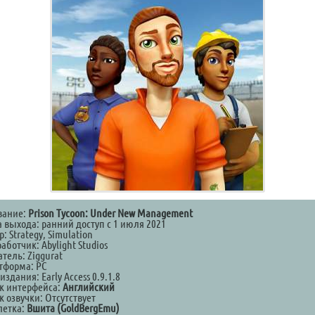
вание:
Prison Tycoon: Under New Management
а выхода: ранний доступ с 1 июля 2021
: Strategy, Simulation
аботчик: Abylight Studios
тель: Ziggurat
тформа: PC
издания: Early Access 0.9.1.8
к интерфейса:
Английский
 озвучки: Отсутствует
летка:
Вшита (GoldBergEmu)