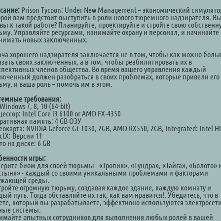
сание:
Prison Tycoon: Under New Management – экономический симулятор
орой вам предстоит выступить в роли нового тюремного надзирателя. В
овы к такой работе? Планируйте, проектируйте и стройте свою собственн
ьму. Управляйте ресурсами, нанимайте охрану и персонал, и начинайте
нимать новых заключенных.
ача хорошего надзирателя заключается не в том, чтобы как можно боль
азать своих заключенных, а в том, чтобы реабилитировать их в
спективных членов общества. Во время вашего управления каждый
люченный должен разобраться в своих проблемах, которые привели его
ьму, и ваша роль – помочь им в этом.
темные требования:
Windows 7, 8, 10 (64-bit)
ессор: Intel Core i3 6100 or AMD FX-4350
ративная память: 4 GB ОЗУ
окарта: NVIDIA Geforce GT 1030, 2GB, AMD RX550, 2GB, Integrated: Intel H
ctX: Версии 11
о на диске: 6 GB
бенности игры:
ерите биом для своей тюрьмы - «Тропик», «Тундра», «Тайга», «Болото» 
стыня» - каждый со своими уникальными проблемами и факторами
ужающей среды.
тройте огромную тюрьму, создавая каждое здание, каждую комнату и
ый путь. Тогда обставляйте их так, как вам нравится!. Убедитесь, что в
ете, который вы разрабатываете, эффективно используются электросети
ные системы.
имайте опытных сотрудников для выполнения любых ролей в вашей