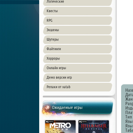
Логические
Квесты
RPG
Экшены
Шутеры
Файтинги
Хорроры
Онлайн игры
Демо версии игр
Репаки от xatab
Наз
Дат
Жанр
Разр
Ожидаемые игры
Изда
Пла
Тип 
Язы
Язык
Таб