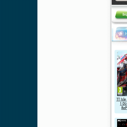
Н
TT Isle
1 DL
ReP