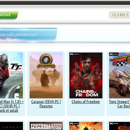
1 511
аш сайт рекомендует
 of Man [v 1.01 +
Caravan (2016) PC |
Chains of Freedom
Tony Stewart'
C] (2018) PC |
Пиратка
Car Rac
ack от xatab