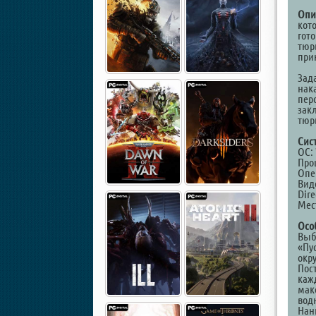
Опи
кот
гот
тюр
при
Зад
нак
пер
зак
тюр
Сис
ОС: 
Проц
Опе
Виде
Dire
Мест
Осо
Выб
«Пу
окр
Пос
кажд
мак
вод
Нан