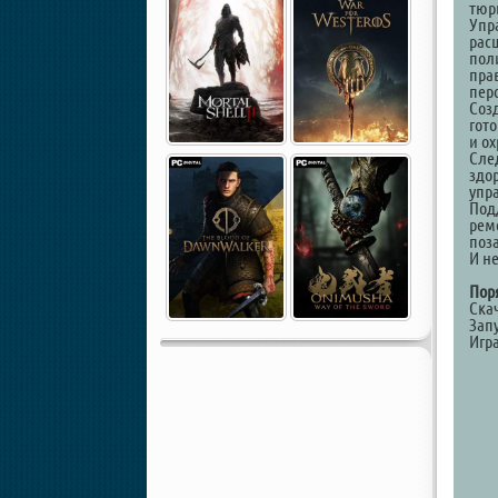
тюр
Упр
рас
пол
пра
пер
Соз
гот
и о
Сле
здо
упр
Под
рем
поз
И н
Пор
Ска
Запу
Игра