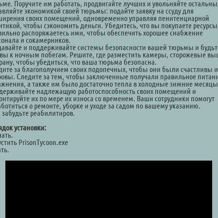
ьме. Поручите им работать, продвигайте лучших и увольняйте остальны
авляйте экономикой своей тюрьмы: подайте заявку на ссуду для
ширения своих помещений, одновременно управляя пенитенциарной
итикой, чтобы сэкономить деньги. Убедитесь, что вы покупаете ресурсы
вильно распоряжаетесь ими, чтобы обеспечить хорошее снабжение
сонала и сокамерников.
давайте и поддерживайте системы безопасности вашей тюрьмы и будьт
овы к ночным побегам. Решите, где разместить камеры, сторожевые в
храну, чтобы убедиться, что ваша тюрьма безопасна.
дите за благополучием своих подопечных, чтобы они были счастливы и
ровы. Следите за тем, чтобы заключенные получали правильное питан
ажнения, а также им было достаточно тепла в холодные зимние месяцы
держивайте надлежащую работоспособность своих помещений и
онтируйте их по мере их износа со временем. Ваши сотрудники помогут
аботиться о ремонте, уборке и уходе за садом по вашему указанию.
е забудьте реабилитиров.
ядок установки:
чать.
стить PrisonTycoon.exe
ть.