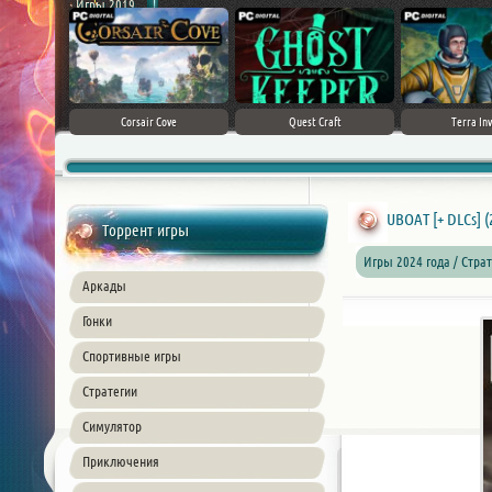
Игры 2019
sert
Corsair Cove
Quest Craft
Terra Inv
UBOAT [+ DLCs] (
Торрент игры
Игры 2024 года / Стра
Аркады
Гонки
Спортивные игры
Стратегии
Симулятор
Приключения