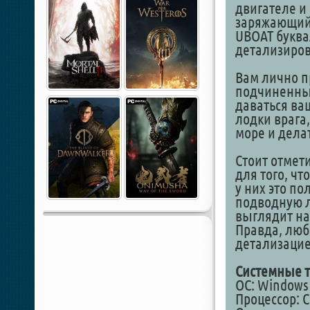
двигателе и 
заряжающий г
UBOAT буквал
детализиров
Вам лично п
подчиненным
даваться ва
лодки врага
море и делат
Стоит отмет
для того, чт
у них это по
подводную л
выглядит на
Правда, люб
детализацие
Системные т
ОС: Windows 7,
Процессор: C