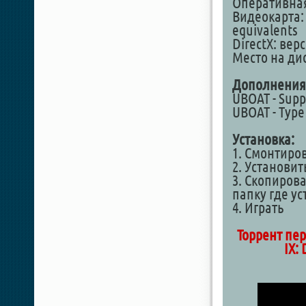
Оперативная
Видеокарта: 
equivalents
DirectX: вер
Место на дис
Дополнения
UBOAT - Supp
UBOAT - Type 
Установка:
1. Смонтиро
2. Установит
3. Скопирова
папку где у
4. Играть
Торрент пер
IX: 