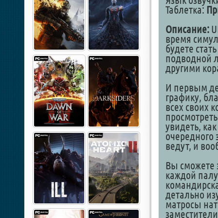
Язык озвучк
Таблетка:
Пр
Описание:
U
время симул
будете стат
подводной ло
другими кор
И первым де
графику, бл
всех своих к
просмотреть 
увидеть, ка
очередного 
ведут, и воо
Вы сможете 
каждой палу
командирска
детально изу
матросы нат
заместители