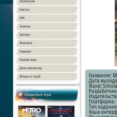
Логические
Квесты
RPG
Экшены
Шутеры
Файтинги
Хорроры
Онлайн игры
Демо версии игр
Название:
U
Репаки от xatab
Дата выхода:
Жанр: Simulat
Разработчик:
Ожидаемые игры
Издательство
Платформа: 
Тип издания
Язык интер