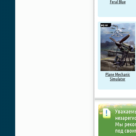
Feral Blue
Plane Mechanic
Simulator
Уважаемы
незареги
Мы реко
под свои